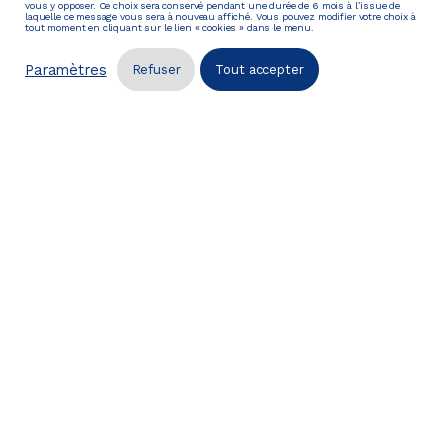
vous y opposer. Ce choix sera conservé pendant une durée de 6 mois à l’issue de
laquelle ce message vous sera à nouveau affiché. Vous pouvez modifier votre choix à
tout moment en cliquant sur le lien « cookies » dans le menu.
Paramètres
Refuser
Tout accepter
8 bornes installées sur le site de Villeneuve-les-Avignon
La recharge au soleil
Le programme Flexitanie finance également
l’installation de bornes de recharge intelligente
pilotées en fonction de la production photovoltaïque
locale. Ce déploiement accompagne les objectifs de la
région en matière de développement de moyens de
production d’électricité d’origine solaire.