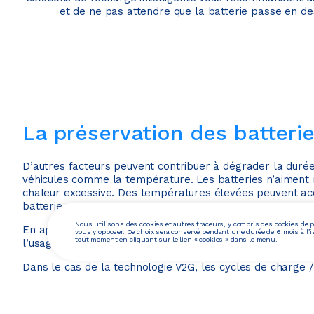
et de ne pas attendre que la batterie passe en d
La préservation des batterie
D’autres facteurs peuvent contribuer à dégrader la durée
véhicules comme la température. Les batteries n’aiment ni
chaleur excessive. Des températures élevées peuvent acc
batterie.
Nous utilisons des cookies et autres traceurs, y compris des cookies de p
En appliquant des technologies de recharge intelligente 
vous y opposer. Ce choix sera conservé pendant une durée de 6 mois à l’i
tout moment en cliquant sur le lien « cookies » dans le menu.
l’usage raisonné de vos véhicules électriques.
Dans le cas de la technologie V2G, les cycles de charge 
selon les règles édictées par les constructeurs automobil
place de la technologie V2G n’impacte pas la garantie bat
constructeurs automobiles ont pour priorité la fiabilité et 