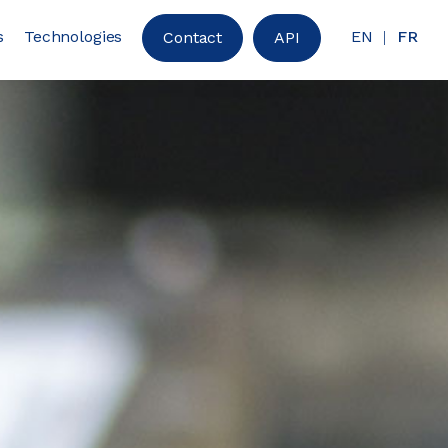
s
Technologies
EN
FR
Contact
API