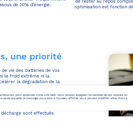
de rester au repos complèt
essous de 20% d’énergie.
optimisation est fonction de
s, une priorité
 de vie des batteries de vos
 le froid extrême ni la
élérer la dégradation de la
artenaires, pour améliorer notre site web. Vous pouvez accepter l’ensemble de ces cookies ou
V1G / V2G, Dreev contribue à
ssue de laquelle ce message vous sera à nouveau affiché. Vous pouvez modifier votre choix à
/ décharge sont effectués
es. Cela signifie que la mise en
terie des véhicules. Les
la durabilité de leurs