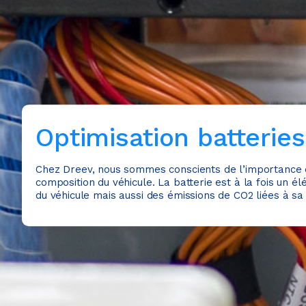
Optimisation batteries
Chez Dreev, nous sommes conscients de l’importance d
composition du véhicule. La batterie est à la fois un é
du véhicule mais aussi des émissions de CO
2
liées à sa 