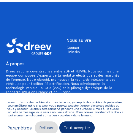
Nous suivre
Contact
LinkedIn
À propos
Dreev est une co-entreprise entre EDF et NUVVE. Nous sommes une
équipe composée d’experts de la mobilité électrique et des marchés
de l'énergie. Notre objectif, promouvoir la recharge intelligente des
véhicules pour faciliter l’électrification. Nous développons la
technologie Vehicle-To-Grid (V2G) et le pilotage dynamique de la
recharge (V1G) en France et en Europe.
Nous trouver
Infos
Nous utilisons des cookies et autres traceurs, y compris des cookies de partenaires,
pour améliorer notre site web. Vous pouvez accepter l’ensemble de ces cookies ou
vous y opposer. Ce choix sera conservé pendant une durée de 6 mois à l’issue de
Dreev
Politique de confidentialité
laquelle ce message vous sera à nouveau affiché. Vous pouvez modifier votre choix à
Le Colisée Gardens
Plateforme Dreev
tout moment en cliquant sur le lien « cookies » dans le menu.
8-10 avenue de l’Arche
Courbevoie
Paramètres
Refuser
Tout accepter