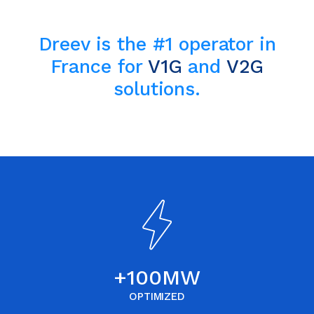
Dreev is the #1 operator in
France for
V1G
and
V2G
solutions.
+
100
MW
OPTIMIZED